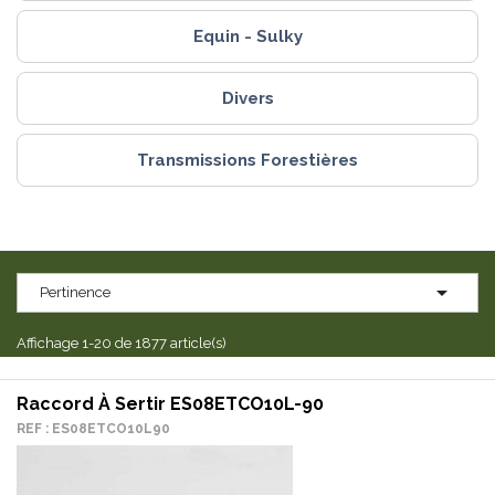
Equin - Sulky
Divers
Transmissions Forestières

Pertinence
Affichage 1-20 de 1877 article(s)
Raccord À Sertir ES08ETCO10L-90
REF : ES08ETCO10L90