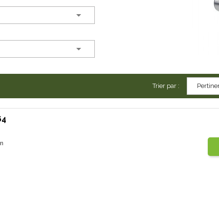


Trier par :
Pertine
64
m