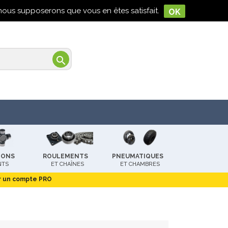

Connexion
, nous supposerons que vous en êtes satisfait.
OK

LONS
ROULEMENTS
PNEUMATIQUES
NTS
ET CHAÎNES
ET CHAMBRES
r un compte PRO