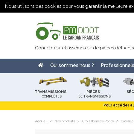
Nous utilisons des cookies pour vous garantir la meilleure ex
PM-DIDOT Le Cardan Français
Concepteur et assembleur de pièces détachée
Qui sommes nous ?
Professionnel
TRANSMISSIONS
PIÈCES
SÉC
COMPLÈTES
DE TRANSMISSIONS
Pour accéder au
Accueil
Nos produits
Croisillons de Ponts
Croisil