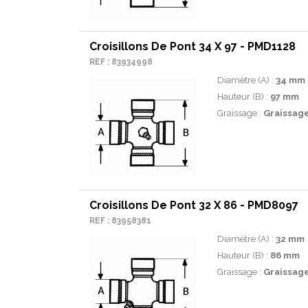
Croisillons De Pont 34 X 97 - PMD1128
REF : 83934998
Diamètre (A) :
34 mm
Hauteur (B) :
97 mm
Graissage :
Graissage
Croisillons De Pont 32 X 86 - PMD8097
REF : 83958381
Diamètre (A) :
32 mm
Hauteur (B) :
86 mm
Graissage :
Graissage 