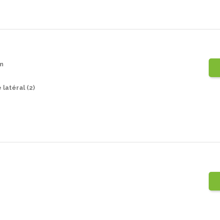
m
latéral (2)