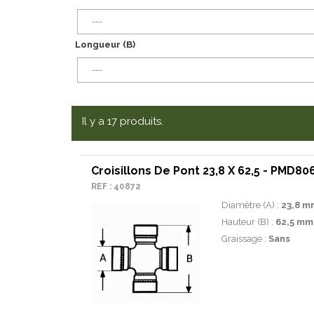
---
Longueur (B)
---
Il y a 17 produits.
Croisillons De Pont 23,8 X 62,5 - PMD80
REF : 40872
Diamètre (A) :
23,8 m
Hauteur (B) :
62,5 mm
Graissage :
Sans