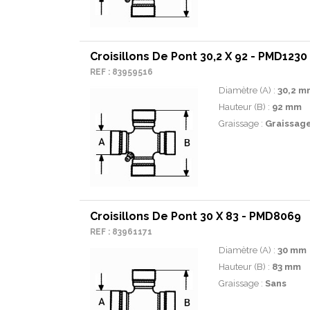
Croisillons De Pont 30,2 X 92 - PMD1230
REF : 83959516
Diamètre (A) :
30,2 m
Hauteur (B) :
92 mm
Graissage :
Graissage 
Croisillons De Pont 30 X 83 - PMD8069
REF : 83961171
Diamètre (A) :
30 mm
Hauteur (B) :
83 mm
Graissage :
Sans