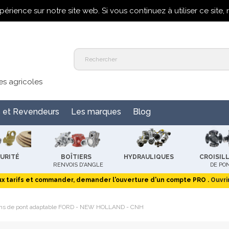
+33 (0)2 31 25 40 07
périence sur notre site web. Si vous continuez à utiliser ce site
s agricoles
s et Revendeurs
Les marques
Blog
URITÉ
BOÎTIERS
HYDRAULIQUES
CROISIL
RENVOIS D'ANGLE
DE PO
x tarifs et commander, demander l'ouverture d'un compte PRO .
Ouvri
lons de pont adaptable FORD - NEW HOLLAND - CNH