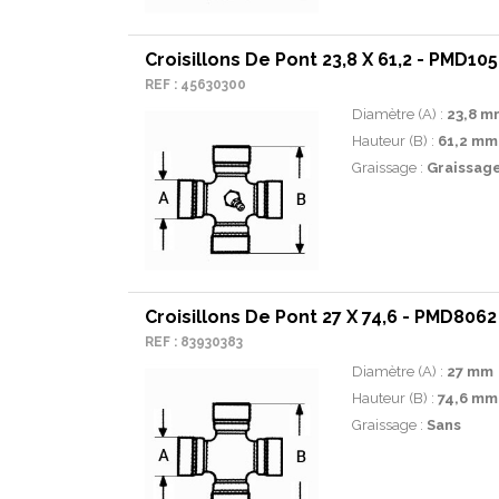
Croisillons De Pont 23,8 X 61,2 - PMD10
REF : 45630300
Diamètre (A) :
23,8 m
Hauteur (B) :
61,2 mm
Graissage :
Graissage
Croisillons De Pont 27 X 74,6 - PMD8062
REF : 83930383
Diamètre (A) :
27 mm
Hauteur (B) :
74,6 mm
Graissage :
Sans