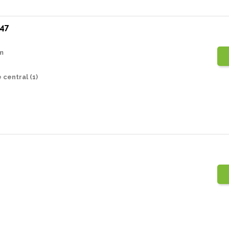
547
m
 central (1)