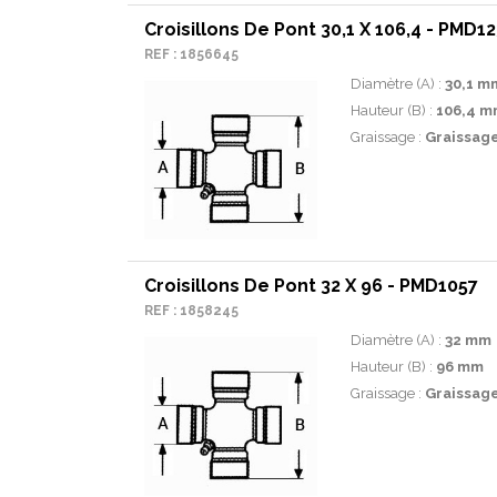
Croisillons De Pont 30,1 X 106,4 - PMD1
REF : 1856645
Diamètre (A) :
30,1 m
Hauteur (B) :
106,4 m
Graissage :
Graissage 
Croisillons De Pont 32 X 96 - PMD1057
REF : 1858245
Diamètre (A) :
32 mm
Hauteur (B) :
96 mm
Graissage :
Graissage 