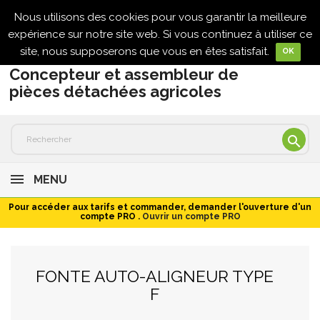
Nous utilisons des cookies pour vous garantir la meilleure

expérience sur notre site web. Si vous continuez à utiliser ce
site, nous supposerons que vous en êtes satisfait.
OK
Concepteur et assembleur de
pièces détachées agricoles

MENU
Pour accéder aux tarifs et commander, demander l'ouverture d'un
compte PRO .
Ouvrir un compte PRO
FONTE AUTO-ALIGNEUR TYPE
F