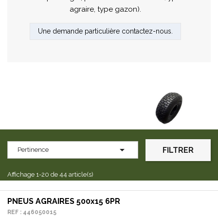
agraire, type gazon).
Une demande particulière contactez-nous.

FILTRER
Pertinence
Affichage 1-20 de 44 article(s)
PNEUS AGRAIRES 500x15 6PR
REF : 446050015