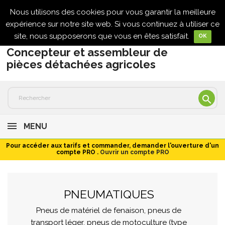
Nous utilisons des cookies pour vous garantir la meilleure

expérience sur notre site web. Si vous continuez à utiliser ce
site, nous supposerons que vous en êtes satisfait.
OK
Concepteur et assembleur de
pièces détachées agricoles

MENU
Pour accéder aux tarifs et commander, demander l'ouverture d'un
compte PRO .
Ouvrir un compte PRO
PNEUMATIQUES
Pneus de matériel de fenaison, pneus de
transport léger, pneus de motoculture (type