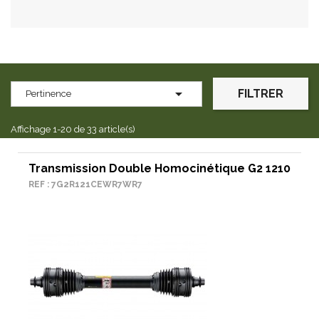

FILTRER
Pertinence
Affichage 1-20 de 33 article(s)
Transmission Double Homocinétique G2 1210
REF : 7G2R121CEWR7WR7