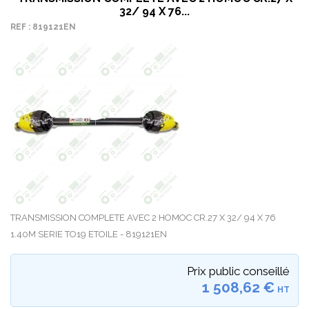
32/ 94 X 76...
REF : 819121EN
TRANSMISSION COMPLETE AVEC 2 HOMOC CR.27 X 32/ 94 X 76
1.40M SERIE TO19 ETOILE - 819121EN
Prix public conseillé
1 508,62 €
HT