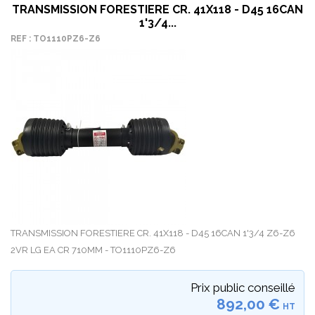
TRANSMISSION FORESTIERE CR. 41X118 - D45 16CAN
1'3/4...
REF : TO1110PZ6-Z6
TRANSMISSION FORESTIERE CR. 41X118 - D45 16CAN 1'3/4 Z6-Z6
2VR LG EA CR 710MM - TO1110PZ6-Z6
Prix public conseillé
892,00 €
HT