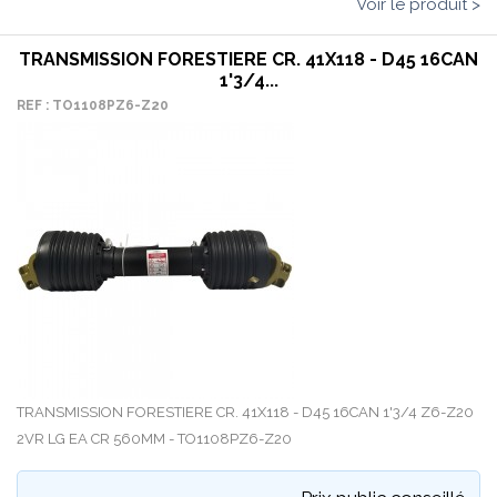
Voir le produit >
TRANSMISSION FORESTIERE CR. 41X118 - D45 16CAN
1'3/4...
REF : TO1108PZ6-Z20
TRANSMISSION FORESTIERE CR. 41X118 - D45 16CAN 1'3/4 Z6-Z20
2VR LG EA CR 560MM - TO1108PZ6-Z20