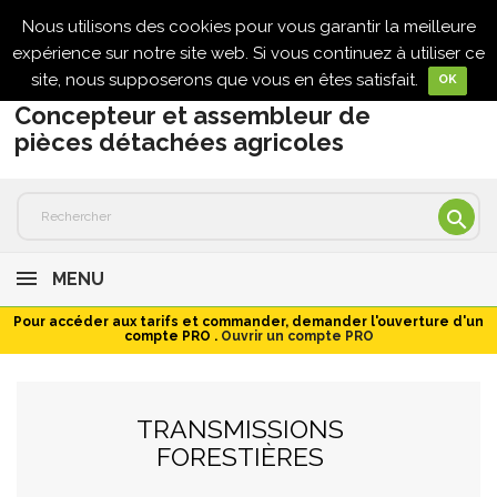
Nous utilisons des cookies pour vous garantir la meilleure

expérience sur notre site web. Si vous continuez à utiliser ce
site, nous supposerons que vous en êtes satisfait.
OK
Concepteur et assembleur de
pièces détachées agricoles

MENU
Pour accéder aux tarifs et commander, demander l'ouverture d'un
compte PRO .
Ouvrir un compte PRO
TRANSMISSIONS
FORESTIÈRES