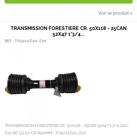
Voir le produit >
TRANSMISSION FORESTIERE CR. 50X118 - 25CAN
52X47 1'3/4...
REF : TO5012Z20-Z20
TRANSMISSION FORESTIERE CR. 50X118 - 25CAN 52X47 1'3/4 Z20-
Z20 BC LG EA CR 890MM - TO5012Z20-Z20