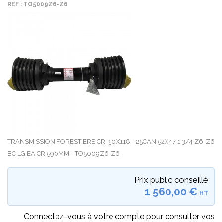
REF : TO5009Z6-Z6
TRANSMISSION FORESTIERE CR. 50X118 - 25CAN 52X47 1'3/4 Z6-Z6
BC LG EA CR 590MM - TO5009Z6-Z6
Prix public conseillé
1 560,00 €
HT
Connectez-vous à votre compte pour consulter vos