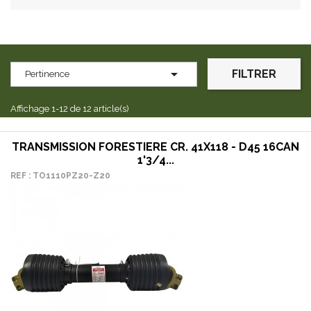

FILTRER
Pertinence
Affichage 1-12 de 12 article(s)
TRANSMISSION FORESTIERE CR. 41X118 - D45 16CAN
1'3/4...
REF : TO1110PZ20-Z20