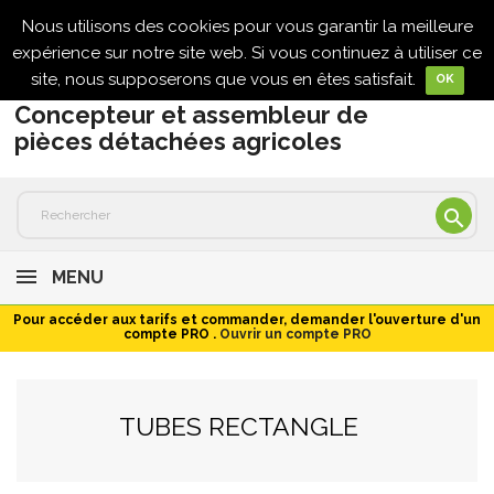
Nous utilisons des cookies pour vous garantir la meilleure

expérience sur notre site web. Si vous continuez à utiliser ce
site, nous supposerons que vous en êtes satisfait.
OK
Concepteur et assembleur de
pièces détachées agricoles

MENU
Pour accéder aux tarifs et commander, demander l'ouverture d'un
compte PRO .
Ouvrir un compte PRO
TUBES RECTANGLE