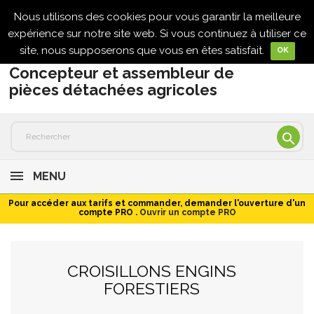
Nous utilisons des cookies pour vous garantir la meilleure

expérience sur notre site web. Si vous continuez à utiliser ce
site, nous supposerons que vous en êtes satisfait.
OK
Concepteur et assembleur de
pièces détachées agricoles

MENU
Pour accéder aux tarifs et commander, demander l'ouverture d'un
compte PRO .
Ouvrir un compte PRO
CROISILLONS ENGINS
FORESTIERS