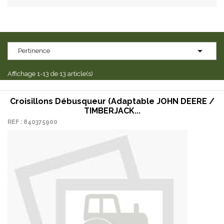

Pertinence
Affichage 1-13 de 13 article(s)
Croisillons Débusqueur (adaptable JOHN DEERE /
TIMBERJACK...
REF : 840375900