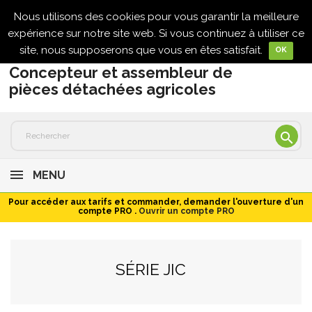
Nous utilisons des cookies pour vous garantir la meilleure

expérience sur notre site web. Si vous continuez à utiliser ce
site, nous supposerons que vous en êtes satisfait.
OK
Concepteur et assembleur de
pièces détachées agricoles

MENU
Pour accéder aux tarifs et commander, demander l'ouverture d'un
compte PRO .
Ouvrir un compte PRO
SÉRIE JIC