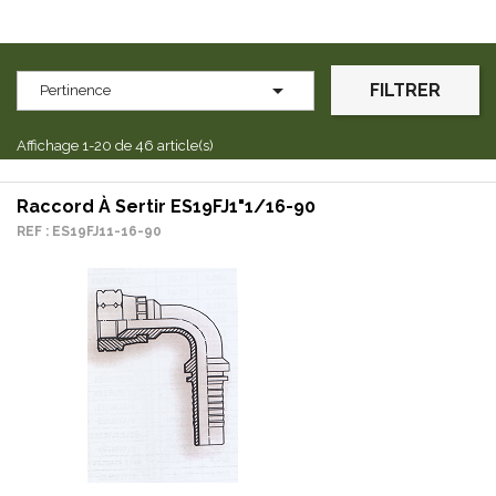

FILTRER
Pertinence
Affichage 1-20 de 46 article(s)
Raccord À Sertir ES19FJ1"1/16-90
REF : ES19FJ11-16-90