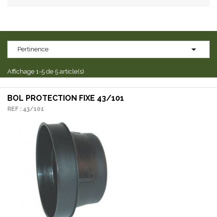

Pertinence
Affichage 1-5 de 5 article(s)
BOL PROTECTION FIXE 43/101
REF : 43/101