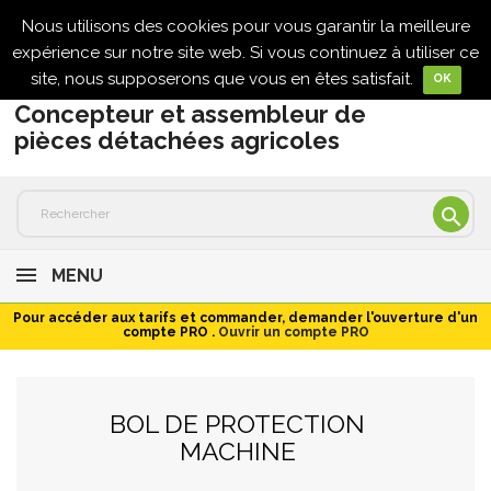
Nous utilisons des cookies pour vous garantir la meilleure

expérience sur notre site web. Si vous continuez à utiliser ce
site, nous supposerons que vous en êtes satisfait.
OK
Concepteur et assembleur de
pièces détachées agricoles

MENU
Pour accéder aux tarifs et commander, demander l'ouverture d'un
compte PRO .
Ouvrir un compte PRO
BOL DE PROTECTION
MACHINE