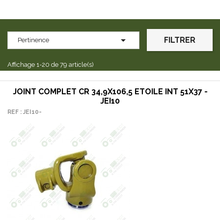

FILTRER
Pertinence
Affichage 1-20 de 79 article(s)
JOINT COMPLET CR 34,9X106,5 ETOILE INT 51X37 -
JEI10
REF : JEI10-