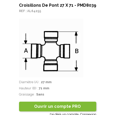
Croisillons De Pont 27 X 71 - PMD8039
REF : AL64255
Diamètre (A) :
27 mm
Hauteur (B) :
71 mm
Graissage :
Sans
Ouvrir un compte PRO
J'ai déjà un compte.
Connexion