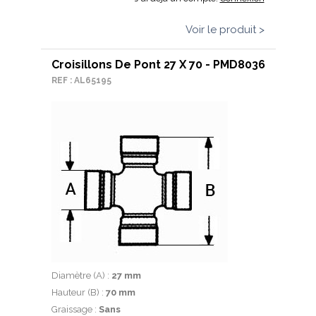
Voir le produit >
Croisillons De Pont 27 X 70 - PMD8036
REF : AL65195
Diamètre (A) :
27 mm
Hauteur (B) :
70 mm
Graissage :
Sans