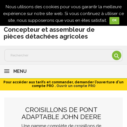
Nous utilisons des cookies pour vous garantir la meilleure

expérience sur notre site web. Si vous continuez à utiliser ce
site, nous supposerons que vous en êtes satisfait.
OK
Concepteur et assembleur de
pièces détachées agricoles

MENU
Pour accéder aux tarifs et commander, demander l'ouverture d'un
compte PRO .
Ouvrir un compte PRO
CROISILLONS DE PONT
ADAPTABLE JOHN DEERE
Une gamme complète de croisillons de