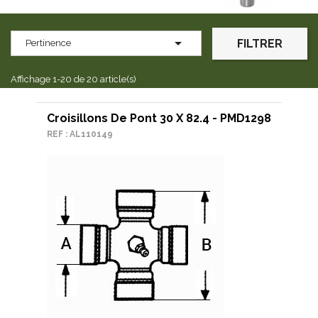

FILTRER
Pertinence
Affichage 1-20 de 20 article(s)
Croisillons De Pont 30 X 82.4 - PMD1298
REF : AL110149