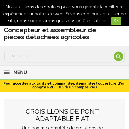
Nous utilisons des cookies pour vous garantir la meilleure

expérience sur notre site web. Si vous continuez à utiliser ce
site, nous supposerons que vous en êtes satisfait.
OK
Concepteur et assembleur de
pièces détachées agricoles

MENU
Pour accéder aux tarifs et commander, demander l'ouverture d'un
compte PRO .
Ouvrir un compte PRO
CROISILLONS DE PONT
ADAPTABLE FIAT
Une gamme complète de croisillons de