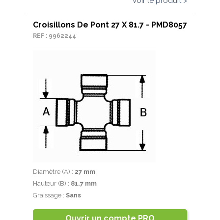
Voir le produit >
Croisillons De Pont 27 X 81.7 - PMD8057
REF : 9962244
Diamètre (A) :
27 mm
Hauteur (B) :
81.7 mm
Graissage :
Sans
Ouvrir un compte PRO