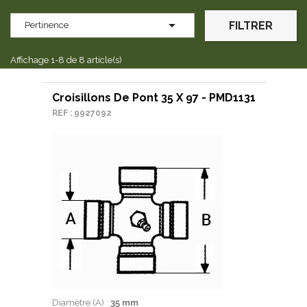

FILTRER
Pertinence
Affichage 1-8 de 8 article(s)
Croisillons De Pont 35 X 97 - PMD1131
REF : 9927092
Diamètre (A) :
35 mm