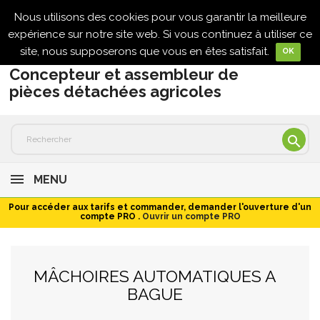
Nous utilisons des cookies pour vous garantir la meilleure

expérience sur notre site web. Si vous continuez à utiliser ce
site, nous supposerons que vous en êtes satisfait.
OK
Concepteur et assembleur de
pièces détachées agricoles

MENU
Pour accéder aux tarifs et commander, demander l'ouverture d'un
compte PRO .
Ouvrir un compte PRO
MÂCHOIRES AUTOMATIQUES A
BAGUE